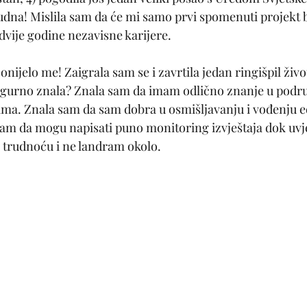
rudna! Mislila sam da će mi samo prvi spomenuti projekt b
dvije godine nezavisne karijere.
onijelo me! Zaigrala sam se i zavrtila jedan ringišpil živo
igurno znala? Znala sam da imam odlično znanje u podru
ma. Znala sam da sam dobra u osmišljavanju i vođenju ed
sam da mogu napisati puno monitoring izvještaja dok uv
 trudnoću i ne landram okolo.