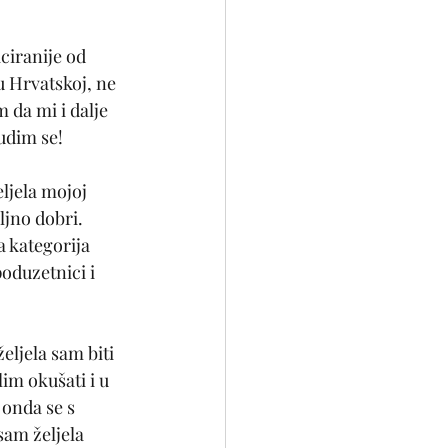
ciranije od 
 Hrvatskoj, ne 
 da mi i dalje 
rudim se!
eljela mojoj 
ljno dobri. 
 kategorija 
oduzetnici i 
ljela sam biti 
im okušati i u 
 onda se s 
sam željela 