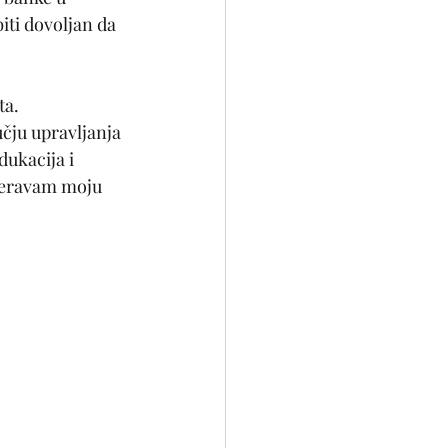
iti dovoljan da 
ta.
čju upravljanja 
ukacija i 
jeravam moju 