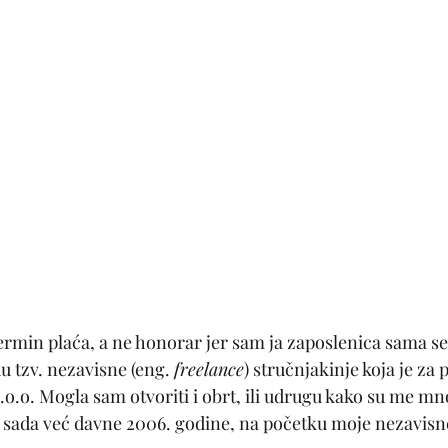
rmin plaća, a ne honorar jer sam ja zaposlenica sama se
u tzv. nezavisne (eng. 
freelance
) stručnjakinje koja je za 
.o.o. Mogla sam otvoriti i obrt, ili udrugu kako su me mno
sada već davne 2006. godine, na početku moje nezavisne