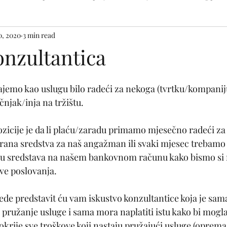
0, 2020
3 min read
Žensko pismo
Čitala sam
onzultantica
jemo kao uslugu bilo radeći za nekoga (tvrtku/kompaniju
čnjak/inja na tržištu.
pozicije je da li plaću/zaradu primamo mjesečno radeći z
rana sredstva za naš angažman ili svaki mjesec trebamo 
u sredstava na našem bankovnom računu kako bismo si mo
ove poslovanja.
ijede predstavit ću vam iskustvo konzultantice koja je sama
pružanje usluge i sama mora naplatiti istu kako bi mogla 
pokrije sve troškove koji nastaju pružajući usluge (oprema,