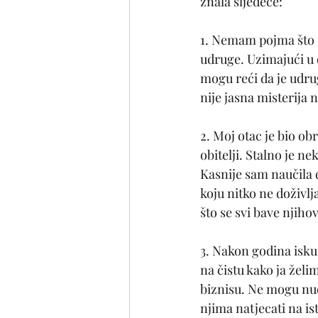
znala sljedeće:
1. Nemam pojma što zn
udruge. Uzimajući u 
mogu reći da je udrug
nije jasna misterija 
2. Moj otac je bio obr
obitelji. Stalno je n
Kasnije sam naučila d
koju nitko ne doživlj
što se svi bave njih
3. Nakon godina iskus
na čistu kako ja želi
biznisu. Ne mogu nudi
njima natjecati na is