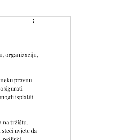
, organizaciju, 
a neku pravnu 
osigurati 
gli isplatiti 
 na tržištu. 
steći uvjete da 
 režijski 