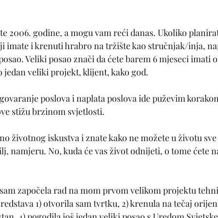
te 2006. godine, a mogu vam reći danas. Ukoliko planirate
ji imate i krenuti hrabro na tržište kao stručnjak/inja, na
posao. Veliki posao znači da ćete barem 6 mjeseci imati o
o jedan veliki projekt, klijent, kako god.
govaranje poslova i naplata poslova ide puževim korakom
ve stižu brzinom svjetlosti.
o životnog iskustva i znate kako ne možete u životu sve i
ilj, namjeru. No, kuda će vas život odnijeti, o tome ćete
oj sam započela rad na mom prvom velikom projektu tehn
edstava 1) otvorila sam tvrtku, 2) krenula na tečaj orijent
tan, 4) pogodila još jedan veliki posao s Uredom Svjetske