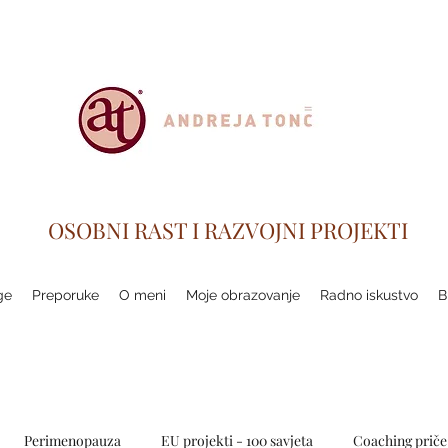
OSOBNI RAST I RAZVOJNI PROJEKTI
ge
Preporuke
O meni
Moje obrazovanje
Radno iskustvo
B
Perimenopauza
EU projekti - 100 savjeta
Coaching priče