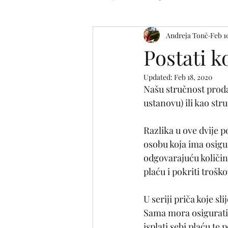
Andreja Tonč
Feb 1
Životne mudrolije
Biti roditelj
Postati k
Updated:
Feb 18, 2020
Našu stručnost proda
ustanovu) ili kao stru
Razlika u ove dvije 
osobu koja ima osigu
odgovarajuću količin
plaću i pokriti trošk
U seriji priča koje sl
Sama mora osigurati 
isplati sebi plaću te 