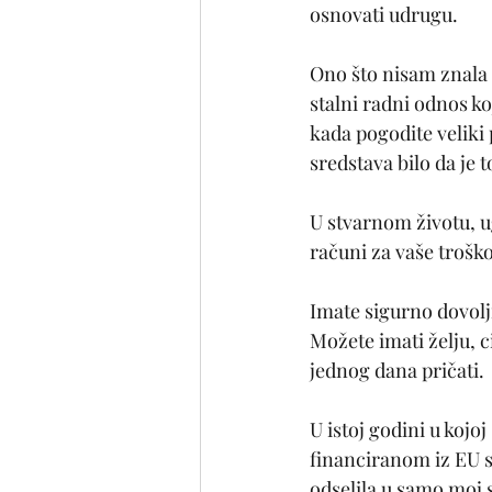
osnovati udrugu.
Ono što nisam znala 
stalni radni odnos ko
kada pogodite veliki 
sredstava bilo da je t
U stvarnom životu, u
računi za vaše troško
Imate sigurno dovoljn
Možete imati želju, c
jednog dana pričati.
U istoj godini u koj
financiranom iz EU sr
odselila u samo moj s