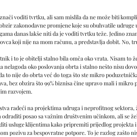
ači voditi tvrtku, ali sam mislila da ne može biti kompli
obzir zakonodavne promjene koje su obuhvatile udruge u
ama danas lakše niti da je voditi tvrtku teže. Jedino znam
novca koji nije na mom računu, a predstavlja dobit. No, t
tnik i to je obitelji stalno bila omča oko vrata. Nisam to ž
eka nelagoda oko poslovanja obrta i stalno nešto nisu dovo
a to nije do obrta već do toga što ste mikro poduzetnička
ava, bez obzira što 99% biznisa čine upravo mali i mikro p
ovim razvojem.
tva radeći na projektima udruga i neprofitnog sektora, že
m odraditi posao sa važnim društvenim učinkom, ali se žel
ti usluge klijentima kako pripremiti prijedlog projekta i
tom pozivu za bespovratne potpore. To je razlog zašto ni