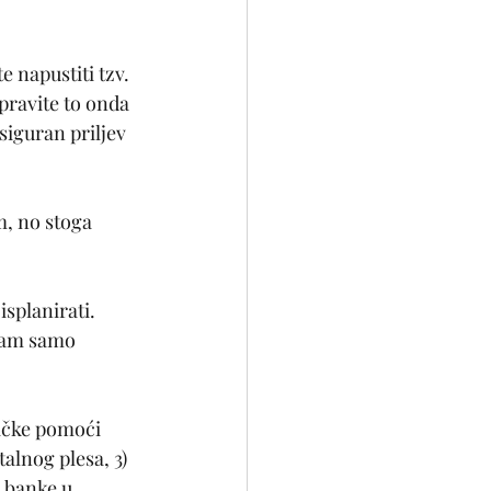
 napustiti tzv. 
pravite to onda 
siguran priljev 
, no stoga 
splanirati. 
 nam samo 
ičke pomoći 
alnog plesa, 3) 
 banke u 