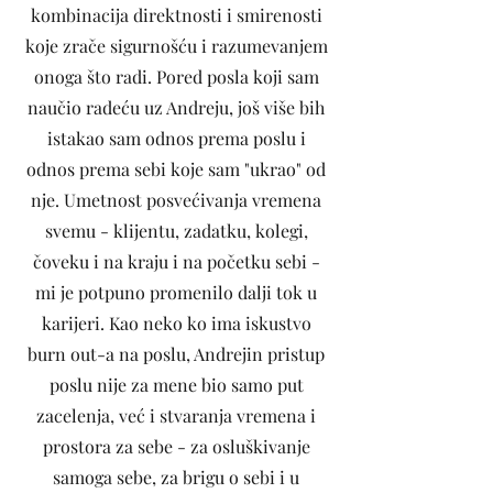
kombinacija direktnosti i smirenosti
koje zrače sigurnošću i razumevanjem
onoga što radi. Pored posla koji sam
naučio radeću uz Andreju, još više bih
istakao sam odnos prema poslu i
odnos prema sebi koje sam "ukrao" od
nje. Umetnost posvećivanja vremena
svemu - klijentu, zadatku, kolegi,
čoveku i na kraju i na početku sebi -
mi je potpuno promenilo dalji tok u
karijeri. Kao neko ko ima iskustvo
burn out-a na poslu, Andrejin pristup
poslu nije za mene bio samo put
zacelenja, već i stvaranja vremena i
prostora za sebe - za osluškivanje
samoga sebe, za brigu o sebi i u