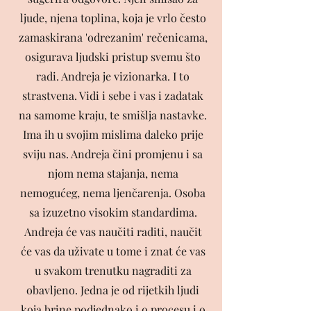
ljude, njena toplina, koja je vrlo često
zamaskirana 'odrezanim' rečenicama,
osigurava ljudski pristup svemu što
radi. Andreja je vizionarka. I to
strastvena. Vidi i sebe i vas i zadatak
na samome kraju, te smišlja nastavke.
Ima ih u svojim mislima daleko prije
sviju nas. Andreja čini promjenu i sa
njom nema stajanja, nema
nemogućeg, nema ljenčarenja. Osoba
sa izuzetno visokim standardima.
Andreja će vas naučiti raditi, naučit
će vas da uživate u tome i znat će vas
u svakom trenutku nagraditi za
obavljeno. Jedna je od rijetkih ljudi
koja brine podjednako i o procesu i o