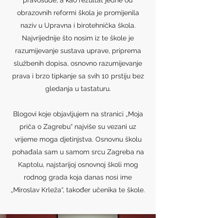
pravosuđe, a kao rezultat jedne od
obrazovnih reformi škola je promijenila
naziv u Upravna i birotehnička škola.
Najvrijednije što nosim iz te škole je
razumijevanje sustava uprave, priprema
službenih dopisa, osnovno razumijevanje
prava i brzo tipkanje sa svih 10 prstiju bez
gledanja u tastaturu.
Blogovi koje objavljujem na stranici „Moja
priča o Zagrebu“ najviše su vezani uz
vrijeme moga djetinjstva. Osnovnu školu
pohađala sam u samom srcu Zagreba na
Kaptolu, najstarijoj osnovnoj školi mog
rodnog grada koja danas nosi ime
„Miroslav Krleža“, također učenika te škole.