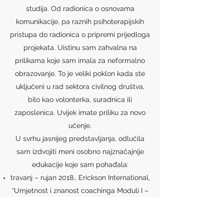
studija. Od radionica o osnovama
komunikacije, pa raznih psihoterapijskih
pristupa do radionica o pripremi prijedloga
projekata. Uistinu sam zahvalna na
prilikama koje sam imala za neformalno
obrazovanje. To je veliki poklon kada ste
uključeni u rad sektora civilnog društva,
bilo kao volonterka, suradnica ili
zaposlenica. Uvijek imate priliku za novo
učenje.
U svrhu jasnijeg predstavljanja, odlučila
sam izdvojiti meni osobno najznačajnije
edukacije koje sam pohađala:
travanj – rujan 2018., Erickson International,
“Umjetnost i znanost coachinga Moduli I –
IV, Coach trening usmjeren na rješenja“
(engl. „The Art and Science of Coaching