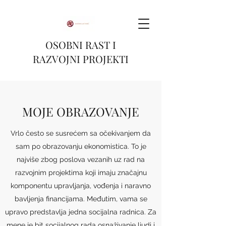
OSOBNI RAST I
RAZVOJNI PROJEKTI
MOJE OBRAZOVANJE
Vrlo često se susrećem sa očekivanjem da
sam po obrazovanju ekonomistica. To je
najviše zbog poslova vezanih uz rad na
razvojnim projektima koji imaju značajnu
komponentu upravljanja, vođenja i naravno
bavljenja financijama. Međutim, vama se
upravo predstavlja jedna socijalna radnica. Za
mene je bit socijalnog rada osnaživanje ljudi i