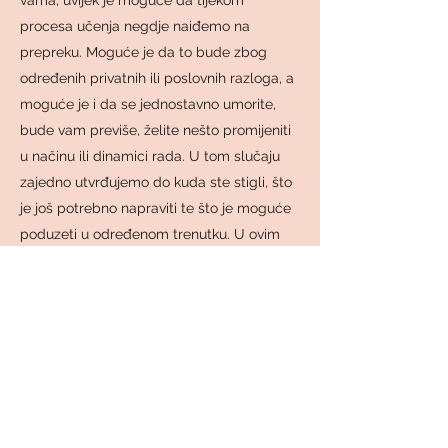
vama, uvijek je moguće da tijekom
procesa učenja negdje naiđemo na
prepreku. Moguće je da to bude zbog
određenih privatnih ili poslovnih razloga, a
moguće je i da se jednostavno umorite,
bude vam previše, želite nešto promijeniti
u načinu ili dinamici rada. U tom slučaju
zajedno utvrđujemo do kuda ste stigli, što
je još potrebno napraviti te što je moguće
poduzeti u određenom trenutku. U ovim
specifičnim situacijama, program je
moguće produžiti na ukupno trajanje od 4
mjeseca.
Priče o razvojnim projektima