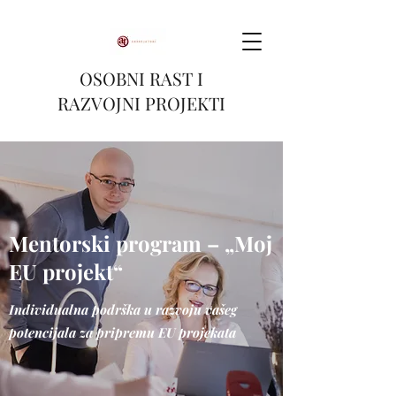
OSOBNI RAST I
RAZVOJNI PROJEKTI
Mentorski program – „Moj
EU projekt“
Individualna podrška u razvoju vašeg
potencijala za pripremu EU projekata