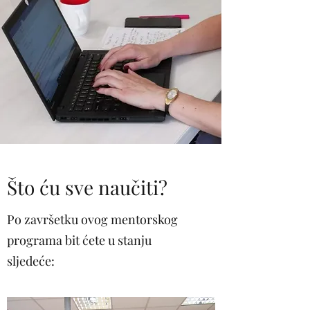
Što ću sve naučiti?
Po završetku ovog mentorskog
programa bit ćete u stanju
sljedeće: