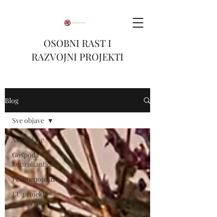
OSOBNI RAST I
RAZVOJNI PROJEKTI
Blog
Sve objave
Sve objave
Gospođa
konzultantica
Perimenopauza
EU projekti -
100 savjeta