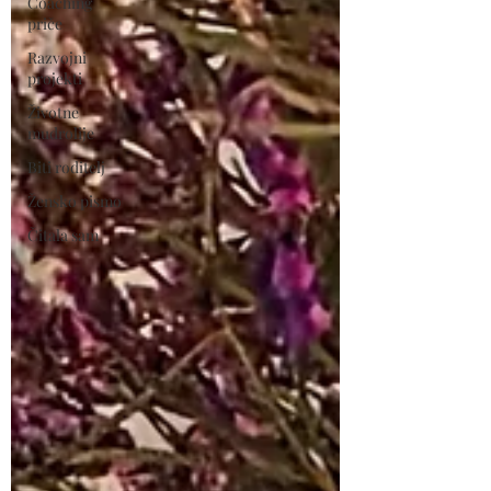
Coaching
priče
Razvojni
projekti
Životne
mudrolije
Biti roditelj
Žensko pismo
Čitala sam