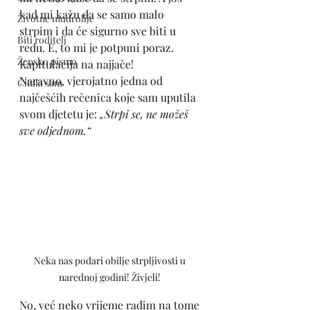
kad mi kažu da se samo malo 
Životne mudrolije
strpim i da će sigurno sve biti u 
Biti roditelj
redu. E, to mi je potpuni poraz. 
Žensko pismo
Kapitulacija na najjače! 
Naravno, vjerojatno jedna od 
Čitala sam
najčešćih rečenica koje sam uputila 
svom djetetu je: 
„Strpi se, ne možeš 
sve odjednom.“
Neka nas podari obilje strpljivosti u 
narednoj godini! Živjeli! 
No, već neko vrijeme radim na tome 