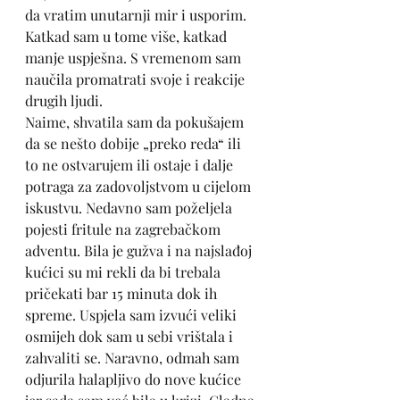
da vratim unutarnji mir i usporim. 
Katkad sam u tome više, katkad 
manje uspješna. S vremenom sam 
naučila promatrati svoje i reakcije 
drugih ljudi. 
Naime, shvatila sam da pokušajem 
da se nešto dobije „preko reda“ ili 
to ne ostvarujem ili ostaje i dalje 
potraga za zadovoljstvom u cijelom 
iskustvu. Nedavno sam poželjela 
pojesti fritule na zagrebačkom 
adventu. Bila je gužva i na najslađoj 
kućici su mi rekli da bi trebala 
pričekati bar 15 minuta dok ih 
spreme. Uspjela sam izvući veliki 
osmijeh dok sam u sebi vrištala i 
zahvaliti se. Naravno, odmah sam 
odjurila halapljivo do nove kućice 