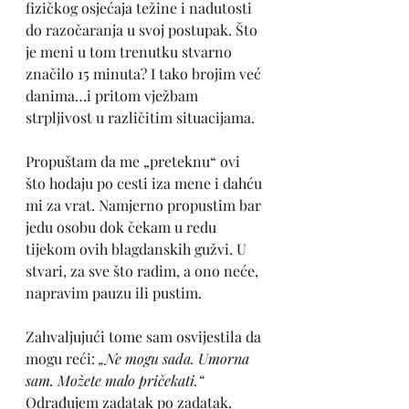
fizičkog osjećaja težine i nadutosti 
do razočaranja u svoj postupak. Što 
je meni u tom trenutku stvarno 
značilo 15 minuta? I tako brojim već 
danima…i pritom vježbam 
strpljivost u različitim situacijama. 
Propuštam da me „preteknu“ ovi 
što hodaju po cesti iza mene i dahću 
mi za vrat. Namjerno propustim bar 
jedu osobu dok čekam u redu 
tijekom ovih blagdanskih gužvi. U 
stvari, za sve što radim, a ono neće, 
napravim pauzu ili pustim. 
Zahvaljujući tome sam osvijestila da 
mogu reći: 
„Ne mogu sada. Umorna 
sam. Možete malo pričekati.“
Odrađujem zadatak po zadatak. 