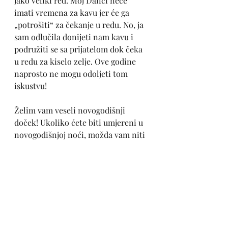
jako veliki red. Moj Danči neće 
imati vremena za kavu jer će ga 
„potrošiti“ za čekanje u redu. No, ja 
sam odlučila donijeti nam kavu i 
podružiti se sa prijatelom dok čeka 
u redu za kiselo zelje. Ove godine 
naprosto ne mogu odoljeti tom 
iskustvu! 
Želim vam veseli novogodišnji 
doček! Ukoliko ćete biti umjereni u 
novogodišnjoj noći, možda vam niti 
neće biti do sarme prvog dana u 
novoj godini. Osim ukoliko istu ne 
nosite na skijanje. 
Neka nas podari obilje strpljivosti u 
narednoj godini! Živjeli! 
#osobnepromjene
#strpljenje