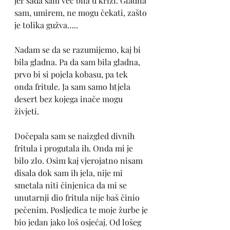
jer sada sam već bila u krizi. Gladna 
sam, umirem, ne mogu čekati, zašto 
je tolika gužva….. 
Nadam se da se razumijemo, kaj bi 
bila gladna. Pa da sam bila gladna, 
prvo bi si pojela kobasu, pa tek 
onda fritule. Ja sam samo htjela 
desert bez kojega inače mogu 
živjeti. 
Dočepala sam se naizgled divnih 
fritula i progutala ih. Onda mi je 
bilo zlo. Osim kaj vjerojatno nisam 
disala dok sam ih jela, nije mi 
smetala niti činjenica da mi se 
unutarnji dio fritula nije baš činio 
pečenim. Posljedica te moje žurbe je 
bio jedan jako loš osjećaj. Od lošeg 