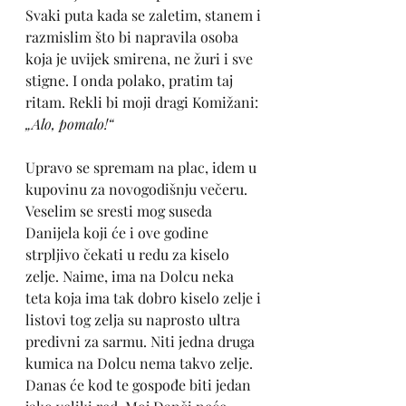
Svaki puta kada se zaletim, stanem i 
razmislim što bi napravila osoba 
koja je uvijek smirena, ne žuri i sve 
stigne. I onda polako, pratim taj 
ritam. Rekli bi moji dragi Komižani: 
„Alo, pomalo!“
Upravo se spremam na plac, idem u 
kupovinu za novogodišnju večeru. 
Veselim se sresti mog suseda 
Danijela koji će i ove godine 
strpljivo čekati u redu za kiselo 
zelje. Naime, ima na Dolcu neka 
teta koja ima tak dobro kiselo zelje i 
listovi tog zelja su naprosto ultra 
predivni za sarmu. Niti jedna druga 
kumica na Dolcu nema takvo zelje. 
Danas će kod te gospođe biti jedan 